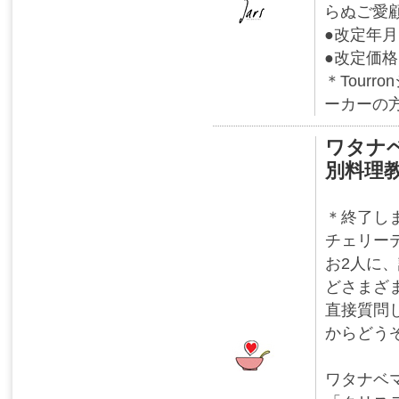
らぬご愛
●改定年月
●改定価
＊Tour
ーカーの
ワタナ
別料理
＊終了し
チェリー
お2人に
どさまざ
直接質問
からどう
ワタナベ