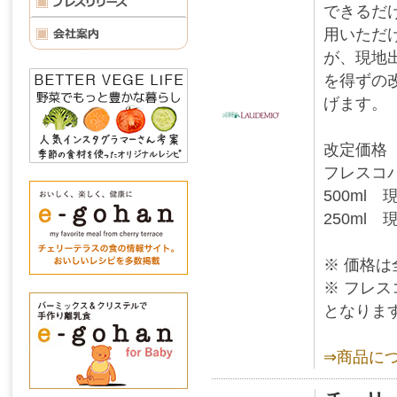
できるだ
用いただ
が、現地
を得ずの
げます。
改定価格
フレスコ
500ml 
250ml 
※ 価格
※ フレ
となりま
⇒商品に