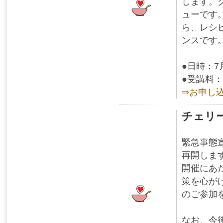
します。
ューです
ら、レシ
ンスです
●日時：7
●受講料：
⇒お申し
チェリ
緊急事態
再開しま
開催にあ
策を心が
のご参加
なお、今