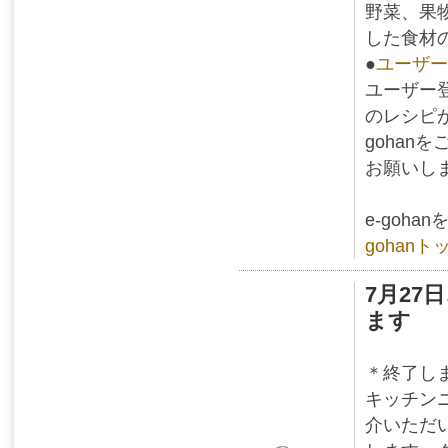
野菜、果
した食材
●
ユーザー
ユーザー
のレシピ
goha
お願いし
e-goh
gohan
7月2
ます
＊終了し
キッチンニ
介いただ