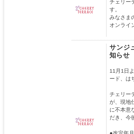
チェリー
す。
みなさま
オンライ
サンジ
知らせ
11月1
ード、は
チェリー
が、現地
に不本意
だき、今
●改定年月