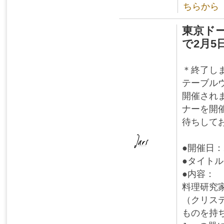
ちらから
東京ド
で2月
＊終了し
テーブルウ
開催され
ナーを開
待ちして
●開催日：
●タイト
●内容：
料理研究
（クリス
ものを持