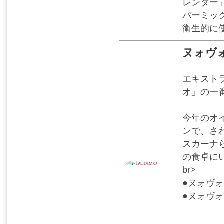
レンダー
バーミッ
衛生的に
ヌォヴ
エキスト
オ」の一
今年のオ
ンで、さ
スカーナ
の食卓に
br>
●ヌォヴォ
●ヌォヴォ