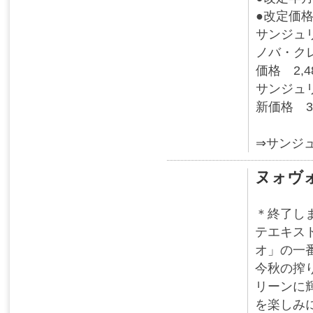
●改定価
サンジュ
ノバ・ク
価格 2,4
サンジュ
新価格 3,
⇒サンジ
ヌォヴ
＊終了し
テエキス
オ」の一
今秋の搾
リーンに
を楽しみ