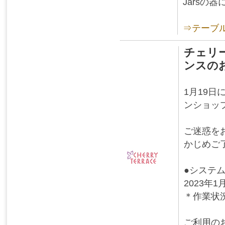
Jarsの
⇒テーブ
チェリ
ンスの
1月19
ンショッ
ご迷惑を
かじめご
●システ
2023年
＊作業状
ご利用の