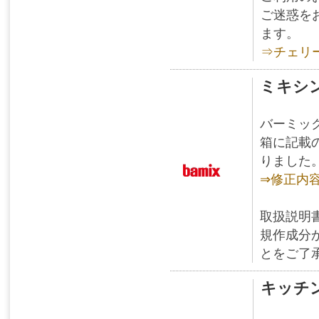
ご迷惑を
ます。
⇒チェリ
ミキシ
バーミッ
箱に記載
りました
⇒修正内
取扱説明
規作成分
とをご了
キッチン