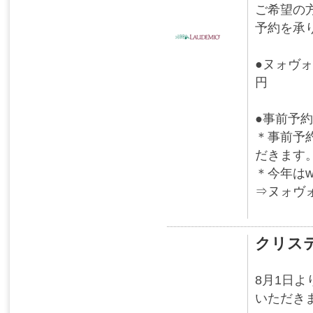
ご希望の
予約を承
●ヌォヴォ・
円
●事前予約
＊事前予
だきます
＊今年は
⇒ヌォヴ
クリス
8月1日
いただき