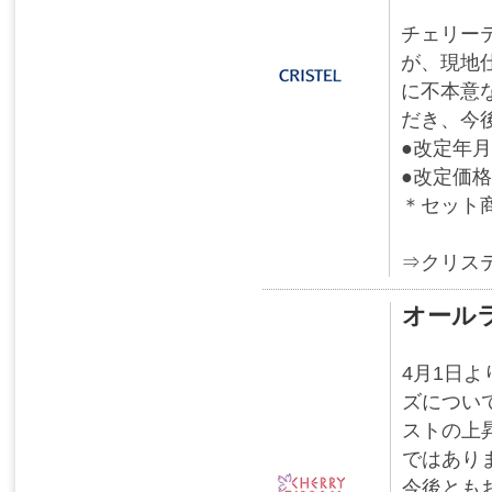
チェリー
が、現地
に不本意
だき、今
●改定年月
●改定価
＊セット
⇒クリス
オール
4月1日
ズについ
ストの上
ではあり
今後とも