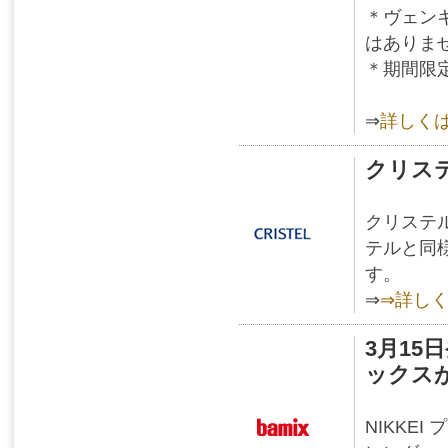
＊ヴェン
はありま
＊期間限
⇒
詳しく
クリス
クリステ
テルと同
す。
⇒
⇒詳し
3月15
ックス
NIKKE