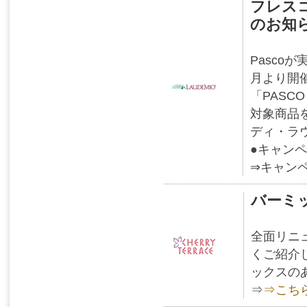
フレス
のお知
Pasc
月より開
「PASC
対象商品
ディ・ラ
●キャンペ
⇒キャン
バーミ
全面リニ
くご紹介
ックスの
⇒
⇒こち