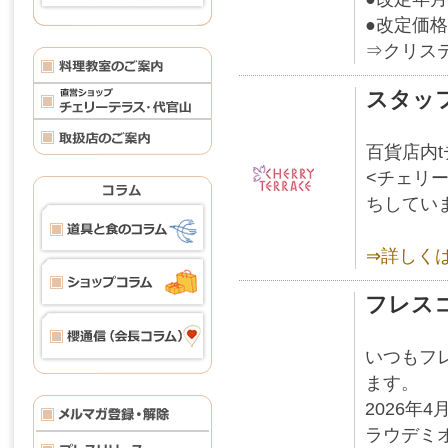
●改定価
⇒クリス
スタッ
百貨店内
<チェリ
ちしてい
⇒詳しく
フレス
いつもフ
ます。
2026
ラウデミ