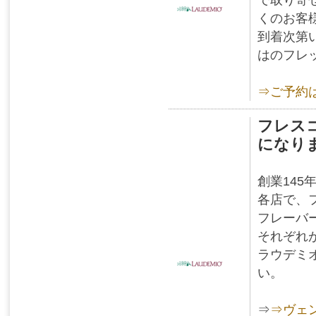
くのお客
到着次第
はのフレ
⇒ご予約
フレス
になり
創業145
各店で、
フレーバ
それぞれ
ラウデミ
い。
⇒
⇒ヴェ