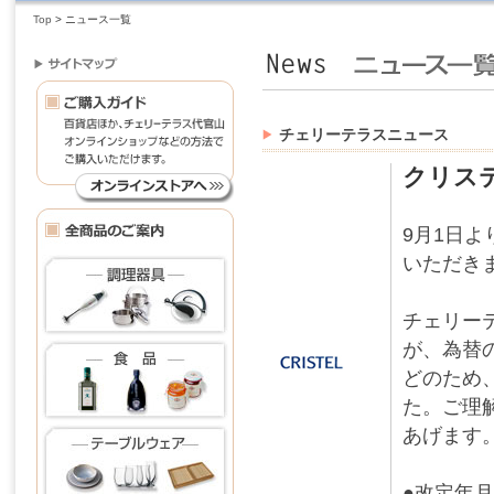
Top
>
ニュース一覧
チェリーテラスニュース
クリス
9月1日
いただき
チェリー
が、為替
どのため
た。ご理
あげます
●改定年月