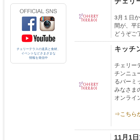
チェリ
3月１日か
間が、平
どうぞご
キッチン
チェリーテラスの道具と食材、
イベントなどさまざまな
情報を発信中
チェリー
チンニュ
るバーミ
みなさま
オンライ
⇒こちら
11月