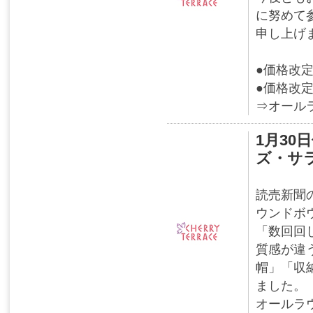
に努めて
申し上げ
●価格改
●価格改
⇒オール
1月3
ズ・サ
読売新聞
ウンドボ
「数回回
質感が違
帽」「収
ました。
オールラ