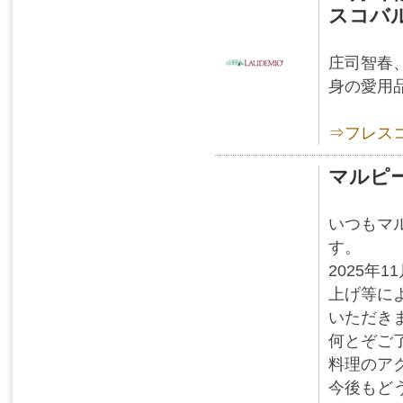
スコバ
庄司智春
身の愛用
⇒フレス
マルピ
いつもマ
す。
2025年
上げ等に
いただき
何とぞご
料理のア
今後もど