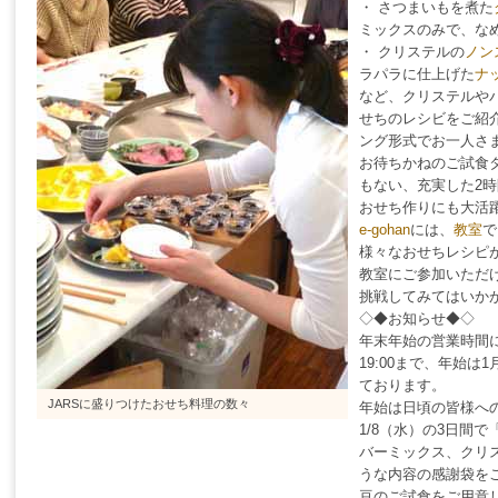
・ さつまいもを煮た
ミックスのみで、な
・ クリステルの
ノン
ラパラに仕上げた
ナ
など、クリステルや
せちのレシビをご紹
ング形式でお一人さ
お待ちかねのご試食
もない、充実した2
おせち作りにも大活
e-gohan
には、
教室
で
様々なおせちレシピ
教室にご参加いただ
挑戦してみてはいか
◇◆お知らせ◆◇
年末年始の営業時間につ
19:00まで、年始は1
ております。
JARSに盛りつけたおせち料理の数々
年始は日頃の皆様への
1/8（水）の3日間で「
バーミックス、クリ
うな内容の感謝袋を
豆のご試食をご用意