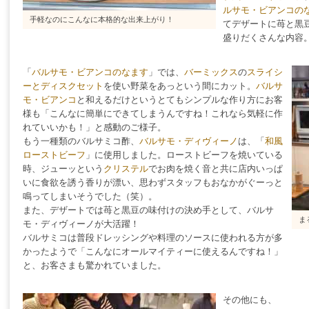
ルサモ・ビアンコの
手軽なのにこんなに本格的な出来上がり！
てデザートに苺と黒
盛りだくさんな内容
「
バルサモ・ビアンコのなます
」では、
バーミックス
の
スライシ
ーとディスクセット
を使い野菜をあっという間にカット。
バルサ
モ・ビアンコ
と和えるだけというとてもシンプルな作り方にお客
様も「こんなに簡単にできてしまうんですね！これなら気軽に作
れていいかも！」と感動のご様子。
もう一種類のバルサミコ酢、
バルサモ・ディヴィーノ
は、「
和風
ローストビーフ
」に使用しました。ローストビーフを焼いている
時、ジューッという
クリステル
でお肉を焼く音と共に店内いっぱ
いに食欲を誘う香りが漂い、思わずスタッフもおなかがぐーっと
鳴ってしまいそうでした（笑）。
また、デザートでは苺と黒豆の味付けの決め手として、バルサ
ま
モ・ディヴィーノが大活躍！
バルサミコは普段ドレッシングや料理のソースに使われる方が多
かったようで「こんなにオールマイティーに使えるんですね！」
と、お客さまも驚かれていました。
その他にも、