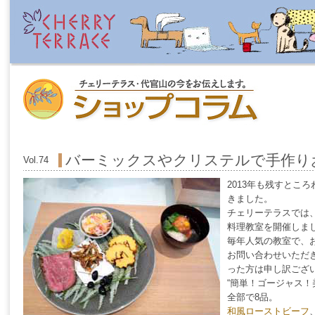
バーミックスやクリステルで手作り
Vol.74
2013年も残すとこ
きました。
チェリーテラスでは
料理教室を開催しま
毎年人気の教室で、
お問い合わせいただ
った方は申し訳ござ
“簡単！ゴージャス！
全部で8品。
和風ローストビーフ