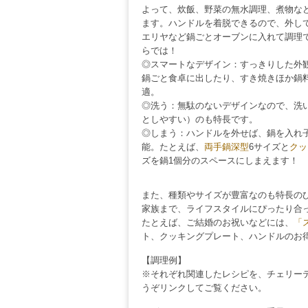
よって、炊飯、野菜の無水調理、煮物な
ます。ハンドルを着脱できるので、外し
エリヤなど鍋ごとオーブンに入れて調理
らでは！
◎スマートなデザイン：すっきりした外
鍋ごと食卓に出したり、すき焼きほか鍋
適。
◎洗う：無駄のないデザインなので、洗
としやすい）のも特長です。
◎しまう：ハンドルを外せば、鍋を入れ
能。たとえば、
両手鍋深型
6サイズと
クッ
ズを鍋1個分のスペースにしまえます！
また、種類やサイズが豊富なのも特長の
家族まで、ライフスタイルにぴったり合
たとえば、ご結婚のお祝いなどには、
「
ト、クッキングプレート、ハンドルのお
【調理例】
※それぞれ関連したレシピを、チェリーテラスの食
うぞリンクしてご覧ください。