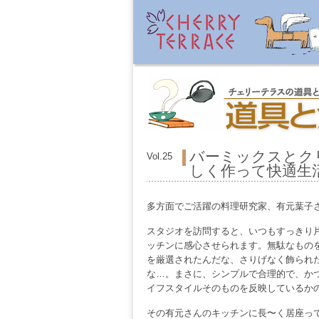
バーミックスとク
Vol.25
しく作って快適生
多方面でご活躍の料理研究家、有元葉子
スタジオを訪問すると、いつもすっきり
ッチンに感心させられます。無駄なもの
を厳選されたんだな、さりげなく飾られ
な…。まさに、シンプルで合理的で、か
イフスタイルそのものを反映しているか
その有元さんのキッチンに長〜く居座っ