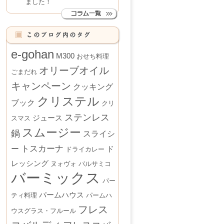
ました！
e-gohan
M300
おせち料理
オリーブオイル
ごまだれ
キャンペーン
クッキング
クリステル
ブック
クリ
ステンレス
ジュース
スマス
スムージー
鍋
スライシ
トスカーナ
ー
ド
ドライカレー
レッシング
ヌォヴォ
バルサミコ
バーミックス
パー
パームハウス
ティ料理
パームハ
フレス
ウスグラス・フルール