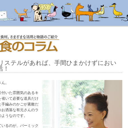
リステルがあれば、手間ひまかけずにおい
活！
さん。
片付いた雰囲気のあるキ
を省いて必要な道具だけ
た手編みのかごが素敵だ
つお洒落な有元さんのラ
のようなのです。
ているのが、バーミック