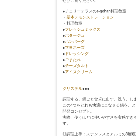
ぜひご覧ください。
●チェリーテラスのe-gohan料理教室
・
基本デモンストレーション
・料理教室
●
フレッシュミックス
●
ポタージュ
●
ハンバーグ
●
マヨネーズ
●
ドレッシング
●
ごまたれ
●
チーズタルト
●
アイスクリーム
クリステル
●●●
調理する、鍋ごと食卓に出す、洗う、し
この4つをどれも快適にこなせる鍋を、
開発コンセプト。
実際、使うほどに使いやすさを実感でき
す。
◎調理上手：ステンレスとアルミの3層