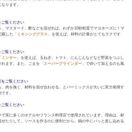
になります。
室をご覧ください
う、マスタード、酢などを混ぜれば、わずか10秒程度でマヨネーズに！マ
記載した
「ミキシンググラス」
を使えば、材料の計量がとてもラクです
室をご覧ください
「ミンサー」
を使えば、玉ねぎ、トマト、にんじんなどなど野菜をつぶし
作れます。また、ごまを
「スーパーグラインダー」
で砕いて加えるのも風
教室をご覧ください
る、肉を挽く、材料を混ぜ合わせる、とバーミックスが大いに実力発揮す
利です。
室をご覧ください
中で実に多くのホテルやフランス料理店で使用されています。理由は、材
混ぜたりして、ソースを作るのに便利だから。鍋の中にパッと差し込める