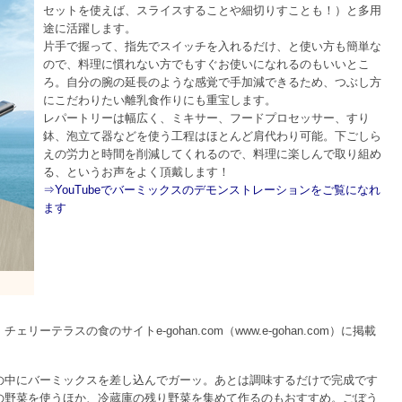
セットを使えば、スライスすることや細切りすことも！）と多用
途に活躍します。
片手で握って、指先でスイッチを入れるだけ、と使い方も簡単な
ので、料理に慣れない方でもすぐお使いになれるのもいいとこ
ろ。自分の腕の延長のような感覚で手加減できるため、つぶし方
にこだわりたい離乳食作りにも重宝します。
レパートリーは幅広く、ミキサー、フードプロセッサー、すり
鉢、泡立て器などを使う工程はほとんど肩代わり可能。下ごしら
えの労力と時間を削減してくれるので、料理に楽しんで取り組め
る、というお声をよく頂戴します！
⇒YouTubeでバーミックスのデモンストレーションをご覧になれ
ます
テラスの食のサイトe-gohan.com（www.e-gohan.com）に掲載
。
の中にバーミックスを差し込んでガーッ。あとは調味するだけで完成です
の野菜を使うほか、冷蔵庫の残り野菜を集めて作るのもおすすめ。ごぼう