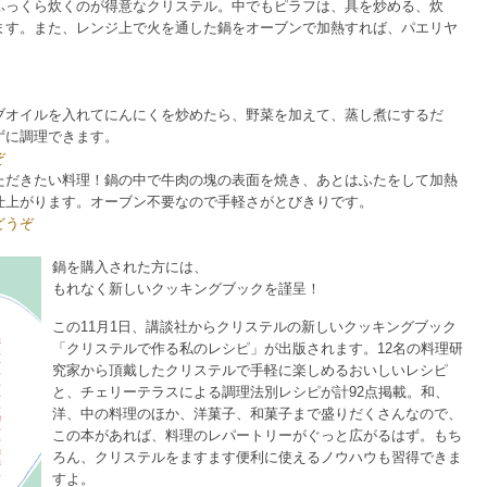
ふっくら炊くのが得意なクリステル。中でもピラフは、具を炒める、炊
ます。また、レンジ上で火を通した鍋をオーブンで加熱すれば、パエリヤ
ブオイルを入れてにんにくを炒めたら、野菜を加えて、蒸し煮にするだ
ずに調理できます。
ぞ
ただきたい料理！鍋の中で牛肉の塊の表面を焼き、あとはふたをして加熱
仕上がります。オーブン不要なので手軽さがとびきりです。
どうぞ
鍋を購入された方には、
もれなく新しいクッキングブックを謹呈！
この11月1日、講談社からクリステルの新しいクッキングブック
「クリステルで作る私のレシピ」が出版されます。12名の料理研
究家から頂戴したクリステルで手軽に楽しめるおいしいレシピ
と、チェリーテラスによる調理法別レシピが計92点掲載。和、
洋、中の料理のほか、洋菓子、和菓子まで盛りだくさんなので、
この本があれば、料理のレパートリーがぐっと広がるはず。もち
ろん、クリステルをますます便利に使えるノウハウも習得できま
すよ。