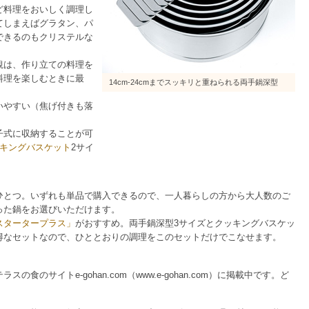
ど料理をおいしく調理し
てしまえばグラタン、パ
できるのもクリステルな
観は、作り立ての料理を
料理を楽しむときに最
14cm-24cmまでスッキリと重ねられる両手鍋深型
いやすい（焦げ付きも落
子式に収納することが可
キングバスケット
2サイ
ひとつ。いずれも単品で購入できるので、一人暮らしの方から大人数のご
った鍋をお選びいただけます。
スタータープラス」
がおすすめ。両手鍋深型3サイズとクッキングバスケッ
得なセットなので、ひととおりの調理をこのセットだけでこなせます。
のサイトe-gohan.com（www.e-gohan.com）に掲載中です。ど