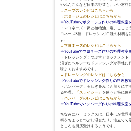
やれんこんなど日本の野菜も、いい材料
→スープのレシピはこちらから
→ポタージュのレシピはこちらから
⇒YouTubeでポタージュ作りの料理教
・マヨネーズ：卵と植物油、塩、こしょ
ヨネーズ3種＋ドレッシング1種の材料を
よ。
→マヨネーズのレシピはこちらから
⇒YouTubeでマヨネーズ作りの料理教
・ドレッシング：つぶすアタッチメント
混ぜたヘルシーなドレッシングが手軽に
味よくおすすめです。
→ドレッシングのレシピはこちらから
⇒YouTubeでドレッシング作りの料理
・ハンバーグ：玉ねぎをみじん切りにす
る料理。
「スライシー」
を使うと特に便
→ハンバーグのレシピはこちらから
⇒YouTubeでハンバーグ作りの料理教
ちなみにバーミックスは、日本ほか世界
料をちょっとつぶし混ぜたり、泡立てて
ところも厨房受けするようです。