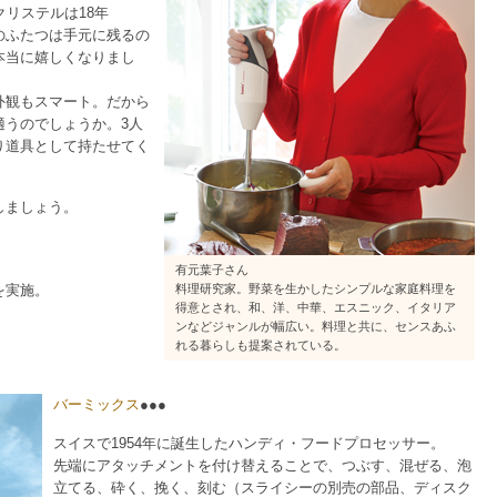
クリステルは18年
のふたつは手元に残るの
本当に嬉しくなりまし
外観もスマート。だから
適うのでしょうか。3人
り道具として持たせてく
しましょう。
有元葉子さん
を実施。
料理研究家。野菜を生かしたシンプルな家庭料理を
得意とされ、和、洋、中華、エスニック、イタリア
ンなどジャンルが幅広い。料理と共に、センスあふ
れる暮らしも提案されている。
バーミックス
●●●
スイスで1954年に誕生したハンディ・フードプロセッサー。
先端にアタッチメントを付け替えることで、つぶす、混ぜる、泡
立てる、砕く、挽く、刻む（スライシーの別売の部品、ディスク