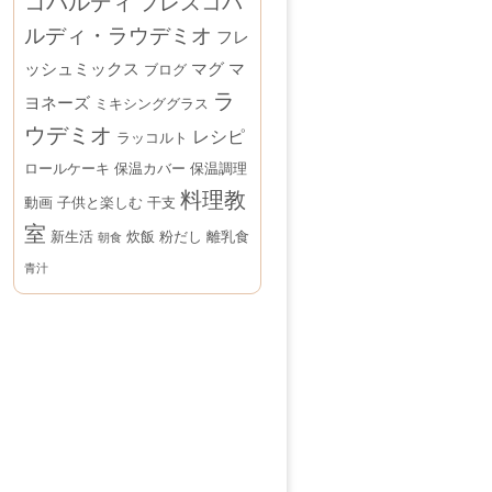
コバルディ
フレスコバ
ルディ・ラウデミオ
フレ
ッシュミックス
マグ
マ
ブログ
ラ
ヨネーズ
ミキシンググラス
ウデミオ
レシピ
ラッコルト
ロールケーキ
保温カバー
保温調理
料理教
動画
子供と楽しむ
干支
室
新生活
炊飯
粉だし
離乳食
朝食
青汁