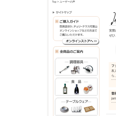
Top
> ユーザーの声
実際
ぜひ
フ
友
ら
普
j