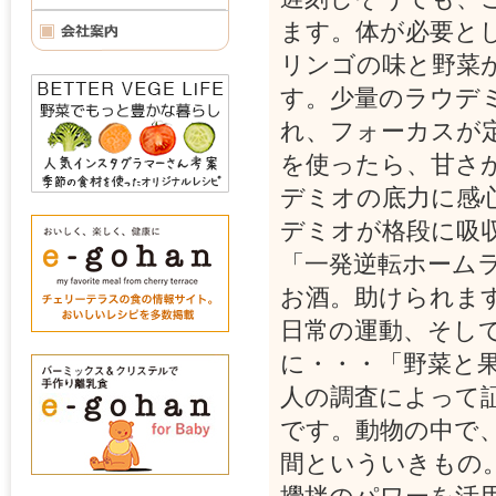
ます。体が必要と
リンゴの味と野菜
す。少量のラウデ
れ、フォーカスが
を使ったら、甘さ
デミオの底力に感
デミオが格段に吸
「一発逆転ホーム
お酒。助けられま
日常の運動、そし
に・・・「野菜と
人の調査によって
です。動物の中で
間といういきもの