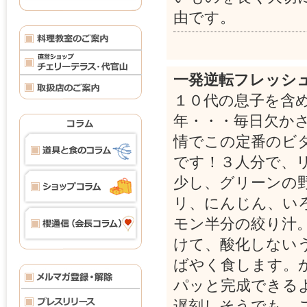
由です。
一発逆転フレッシ
１０代の息子を含
年・・・毎日欠か
情でこの定番のビ
です！３人分で、
少し、グリーンの
リ、にんじん、い
モン半分の絞り汁
けて、酸化しない
ばやく食します。
パッと完成できる
遅刻しそうでも、