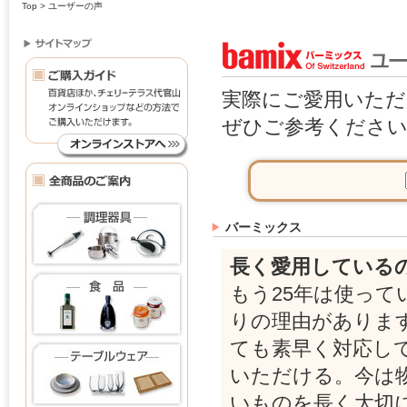
Top
> ユーザーの声
実際にご愛用いただ
ぜひご参考くださ
バーミックス
長く愛用している
もう25年は使っ
りの理由がありま
ても素早く対応し
いただける。今は
いものを長く大切