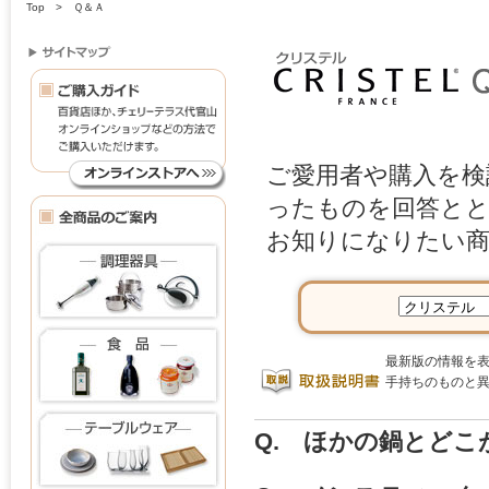
Top
> Ｑ＆Ａ
ご愛用者や購入を検
ったものを回答と
お知りになりたい商
最新版の情報を
手持ちのものと
Q. ほかの鍋とどこ