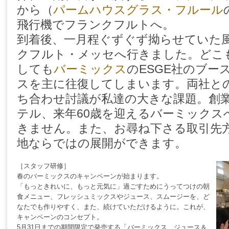
から（
パームハウスグラス・フルール
飛行機でフランクフルトへ。
到着後、一月程ぐずぐず拗らせていた
クフルト・メッセへ行きました。どこ
しても
バーミックス
のESGE社のブー
スを主に往復してしまいます。両社と
ち合わせ討議が私達の大きな課題。創業
テル、来年60歳を迎えるバーミックス
きません。また、お尋ね下さる取引先
地ならではの展開ができます。
［スタッフ研修］
春のバーミックスのキャンペーンが始まります。
「もっときれいに、もっと元気に」過ごすためにうってつけの朝
食メニュー、フレッシュミックスやジュース、スムージーを、ど
なたでも作りやすく、また、続けていただけるように。これが、
キャンペーンのコンセプト。
5月31日までの期間限定で発売する「バーミックス ジュース＆