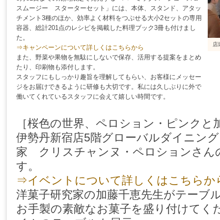
スムージー スターターセット」には、本体、スタンド、アタッ
チメント3種のほか、効率よく材料をつぶせる大小2セットの専用
容器、総計201点のレシピを掲載した料理ブック3冊も付けまし
た。
店
⇒キャンペーンについて詳しくはこちらから
また、野菜や果物を無駄にしないで保存、活用する提案をまとめ
たり、印刷物も添付します。
スタッフにもしっかり趣旨を理解してもらい、お客様にメッセー
ジをお届けできるように研修も大切です。私には久しぶりに外で
働いてくれているスタッフに会えて嬉しい時間です。
［桜色の世界、ペロション・ピンクと
伊勢丹新宿店5階グローバルダイニン
家 クリスチャンヌ・ペロションさん
す。
⇒イベントについて詳しくはこちらか
洋菓子研究家の加藤千恵先生がテーブ
お手製の素敵なお菓子を盛り付けてく