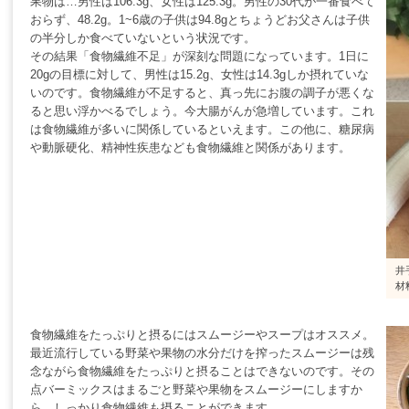
果物は…男性は106.3g、女性は125.3g。男性の30代が一番食べて
おらず、48.2g。1~6歳の子供は94.8gとちょうどお父さんは子供
の半分しか食べていないという状況です。
その結果「食物繊維不足」が深刻な問題になっています。1日に
20gの目標に対して、男性は15.2g、女性は14.3gしか摂れていな
いのです。食物繊維が不足すると、真っ先にお腹の調子が悪くな
ると思い浮かべるでしょう。今大腸がんが急増しています。これ
は食物繊維が多いに関係しているといえます。この他に、糖尿病
や動脈硬化、精神性疾患なども食物繊維と関係があります。
井
材
食物繊維をたっぷりと摂るにはスムージーやスープはオススメ。
最近流行している野菜や果物の水分だけを搾ったスムージーは残
念ながら食物繊維をたっぷりと摂ることはできないのです。その
点バーミックスはまるごと野菜や果物をスムージーにしますか
ら、しっかり食物繊維も摂ることができます。