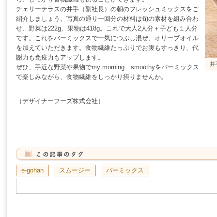
チェリーテラスの井手（副社長）の朝のフレッシュミックスをご
紹介しましょう。写真の通り一回分の材料は旬の素材を組み合わ
せ、野菜は222g、果物は418g。これで大人2人分＋子ども１人分
です。これをバーミックスで一気につぶし混ぜ、オリーブオイル
を加えていただきます。食物繊維たっぷりでお腹もすっきり、代
謝力も免疫力もアップします。
井
ぜひ、手近な野菜や果物でmy morning smoothyをバーミックス
で楽しみながら、食物繊維をしっかり摂りませんか。
（デザイナーフーズ株式会社）
e-gohan
スムージー
バーミックス