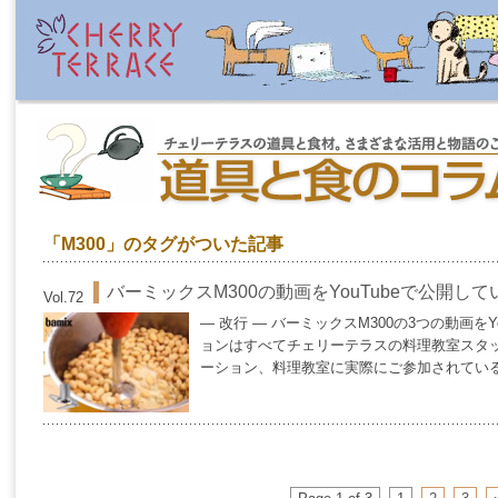
「M300」のタグがついた記事
バーミックスM300の動画をYouTubeで公開し
Vol.72
— 改行 — バーミックスM300の3つの動画を
ョンはすべてチェリーテラスの料理教室スタ
ーション、料理教室に実際にご参加されているつ