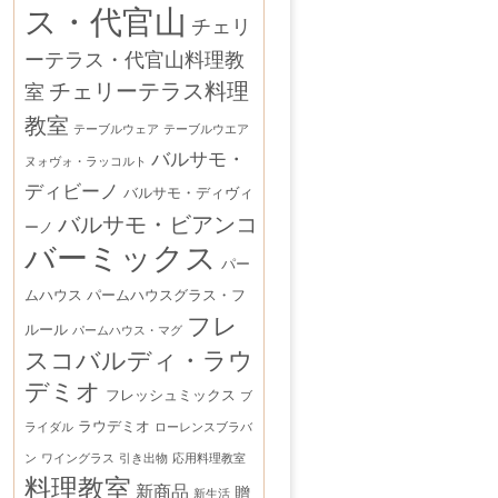
ス・代官山
チェリ
ーテラス・代官山料理教
チェリーテラス料理
室
教室
テーブルウェア
テーブルウエア
バルサモ・
ヌォヴォ・ラッコルト
ディビーノ
バルサモ・ディヴィ
バルサモ・ビアンコ
ーノ
バーミックス
パー
ムハウス
パームハウスグラス・フ
フレ
ルール
パームハウス・マグ
スコバルディ・ラウ
デミオ
フレッシュミックス
ブ
ラウデミオ
ライダル
ローレンスブラバ
ン
ワイングラス
引き出物
応用料理教室
料理教室
新商品
贈
新生活