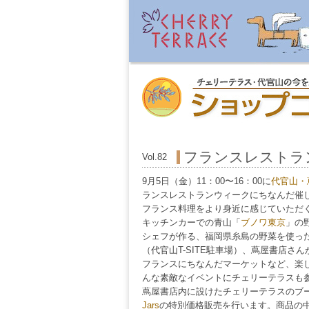
フランスレストラ
Vol.82
9月5日（金）11：00〜16：00に
代官山・
ランスレストランウィークにちなんだ催
フランス料理をより身近に感じていただ
キッチンカーでの青山「
ブノワ東京
」の
シェフが作る、福岡県糸島の野菜を使っ
（代官山T-SITE駐車場）、蔦屋書店さ
フランスにちなんだマーケットなど、楽
んな素敵なイベントにチェリーテラスも
蔦屋書店内に設けたチェリーテラスのブ
Jars
の特別価格販売を行います。商品の