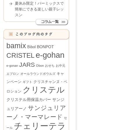
夏休み限定！バーミックスで
簡単にできる楽しい親子レッ
スン
bamix
BONPOT
Bibol
e-gohan
CRISTEL
JARS
e-gonan
Obon
おせち
お中元
キャ
エプロン
オールラウンドボウルズ
ンペーン
クリスチャンヌ・ペ
ギフト
クリステル
ロション
クリステル用保温カバー
サンジ
サンジュリア
ュリアーノ
ーノ・マーマレード
セ
チェリーテラ
ール