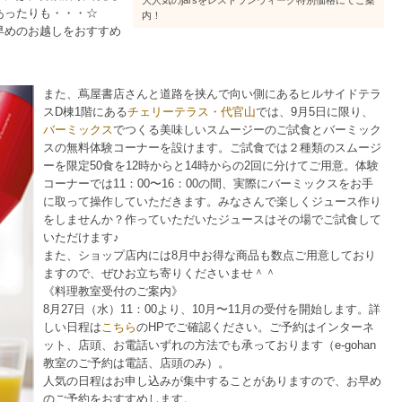
大人気のjarsをレストランウィーク特別価格にてご案
あったりも・・・☆
内！
早めのお越しをおすすめ
また、蔦屋書店さんと道路を挟んで向い側にあるヒルサイドテラ
スD棟1階にある
チェリーテラス・代官山
では、9月5日に限り、
バーミックス
でつくる美味しいスムージーのご試食とバーミック
スの無料体験コーナーを設けます。ご試食では２種類のスムージ
ーを限定50食を12時からと14時からの2回に分けてご用意。体験
コーナーでは11：00〜16：00の間、実際にバーミックスをお手
に取って操作していただきます。みなさんで楽しくジュース作り
をしませんか？作っていただいたジュースはその場でご試食して
いただけます♪
また、ショップ店内には8月中お得な商品も数点ご用意しており
ますので、ぜひお立ち寄りくださいませ＾＾
《料理教室受付のご案内》
8月27日（水）11：00より、10月〜11月の受付を開始します。詳
しい日程は
こちら
のHPでご確認ください。ご予約はインターネ
ット、店頭、お電話いずれの方法でも承っております（e-gohan
教室のご予約は電話、店頭のみ）。
人気の日程はお申し込みが集中することがありますので、お早め
のご予約をおすすめします。