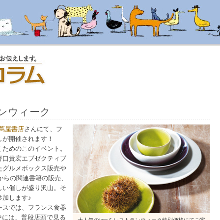
ンウィーク
蔦屋書店
さんにて、フ
しが開催されます！
くためのこのイベント。
野口貴宏エブゼクティブ
たグルメボックス販売や
んからの関連書籍の販売、
しい催しが盛り沢山。そ
参加します♪
ースでは、フランス食器
中には、普段店頭で見る