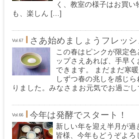
く、教室の様子はお買い
も、楽しん […]
さあ始めましょうフレッシ
Vol.67
この春はピンクが限定色
ップさえあれば、手早く
できます。 まだまだ寒
しずつ春の兆しを感じら
りました。みなさまお元気でお過ごしで
今年は発酵でスタート！
Vol.66
新しい年を迎え半月が過
皆様、今年もどうぞよろ