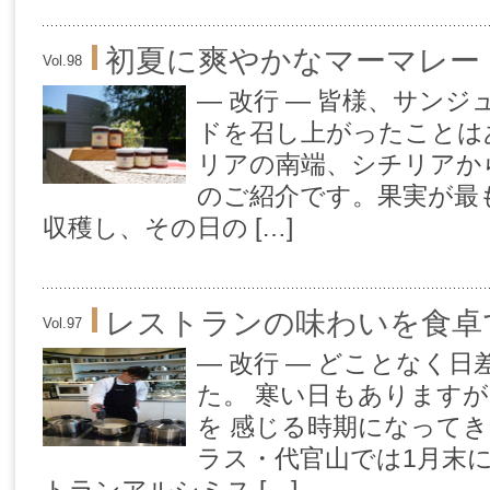
初夏に爽やかなマーマレー
Vol.98
— 改行 — 皆様、サン
ドを召し上がったことは
リアの南端、シチリアか
のご紹介です。果実が最
収穫し、その日の […]
レストランの味わいを食卓
Vol.97
— 改行 — どことなく
た。 寒い日もあります
を 感じる時期になってき
ラス・代官山では1月末