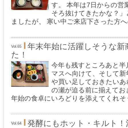
す。 本年は7日からの営
そろ抜けてきたかな？」
ましたが、 寒い中ご来店下さった方への
年末年始に活躍しそうな新
Vol.65
た！
今年も残すところあと半
マスへ向けて、そして新
や買い足しておきたいあ
の瀬が迫る前に揃えてお
年始の食卓にいろどりを添えてくれそう
発酵にもホット・キルト！
Vol.64