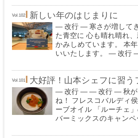
新しい年のはじまりに
Vol.102
— 改行 — 寒さが増し
た青空に 心も晴れ晴れ
かみしめています。 本
いいたします。 — 改行 —
大好評！山本シェフに習う
Vol.101
— 改行 — — 改行 —
ね！ フレスコバルディ
ーブオイル 「ルーチェ
バーミックスのキャンペー