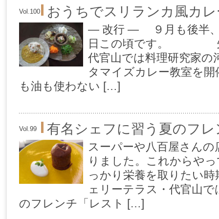
おうちでスリランカ風カレ
Vol.100
— 改行 — ９月も後半
日この頃です。 先
代官山では料理研究家の
タマイズカレー教室を開
も油も使わない […]
有名シェフに習う夏のフレ
Vol.99
スーパーや八百屋さんの
りました。これからやっ
っかり栄養を取りたい時
ェリーテラス・代官山で
のフレンチ「レスト […]