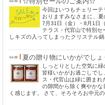
☆特別セールのご案内☆
Vol.89
今回はいつもチェリーテ
おりますみなさまに、夏
7月31日（金）・8月1
テラス・代官山で特別セー
しキズの入ってしまったクリステル鍋 [
夏の贈り物にいかがでしょ
Vol.88
しっとりとした空気に緑
皆様いかがお過ごしでし
ス・代官山は緑に囲まれ
の隙間から除く爽やかな
く感じます。 さて、そろそろお中元の季