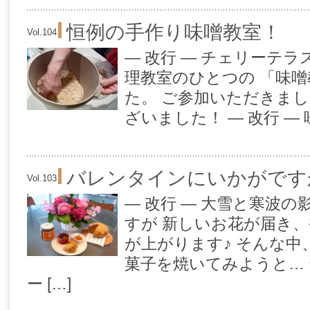
恒例の手作り味噌教室！
Vol.104
— 改行 — チェリーテ
理教室のひとつの 「味
た。 ご参加いただきま
ざいました！ — 改行 — 味
バレンタインにいかがです
Vol.103
— 改行 — 大雪と寒波
すが 新しいお花が届き
が上がります♪ そんな
菓子を焼いてみようと…
ー […]