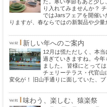
た。寒い季節もあと少し
り入れてみませんか？ 
ではJarsフェアを開催い
りますが、春ならではの新製品や少量だけ
新しい年へのご案内
Vol.92
12月は慌ただしく、本
過ぎていきますね。今年
ました。 皆様にとって
チェリーテラス・代官山
変化が！ 旧山手通りに面していた、ブッ
味わう、楽しむ、猿楽祭
Vol.91