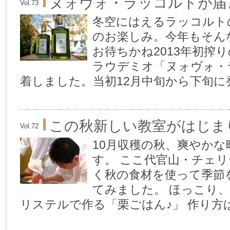
ヌォヴォ・ラッコルトが届
Vol.73
冬空にはえるラッコルト
のお楽しみ。今年もそん
お待ちかね2013年初搾
ラウデミオ「ヌォヴォ・
着しました。当初12月中旬から下旬に発売
この秋新しい教室がはじま
Vol.72
10月収穫の秋、爽やか
す。 ここ代官山・チェ
く秋の食材を使って季節
てみました。 ほっこり、
リステルで作る「栗ごはん♪」 作り方はと