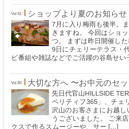
ショップより夏のお知らせ
Vol.81
7月に入り梅雨も後半。
きますね。 今回はショ
つ。 まずは昨日開催した
9日にチェリーテラス・
ビ番組や雑誌などでご活躍の谷島せい子先
大切な方へ 〜お中元のセ
Vol.80
先日代官山HILLSIDE 
ペリティフ365」、チ
沢山のお客さまにお越し
うございました。 ご来
クスで作るスムージーや、サー […]