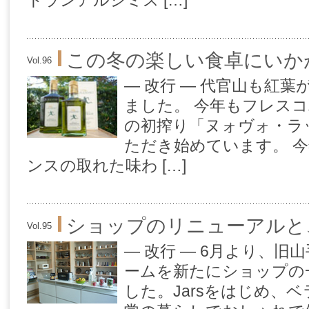
トランアルシミス […]
この冬の楽しい食卓にいか
Vol.96
— 改行 — 代官山も紅
ました。 今年もフレス
の初搾り「ヌォヴォ・ラ
ただき始めています。 
ンスの取れた味わ […]
ショップのリニューアルと
Vol.95
— 改行 — 6月より、
ームを新たにショップの
した。Jarsをはじめ、ベ