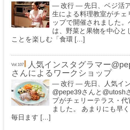
— 改行 — 先日、ベジ
生による料理教室がチェ
ップで開催されました。
は、野菜と果物を中心と
ことを楽しむ「食環 […]
人気インスタグラマー@pepe
Vol.107
さんによるワークショップ
— 改行 — 先日、人気
@pepe39さんと@uto
プがチェリーテラス・代
ました。 あまりにも早
毎日ます […]