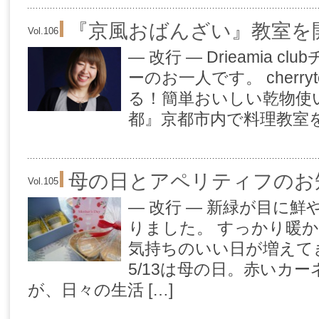
『京風おばんざい』教室を
Vol.106
— 改行 — Drieamia 
ーのお一人です。 cherry
る！簡単おいしい乾物使い
都』京都市内で料理教室を主
母の日とアペリティフのお
Vol.105
— 改行 — 新緑が目に
りました。 すっかり暖
気持ちのいい日が増えて
5/13は母の日。赤いカ
が、日々の生活 […]