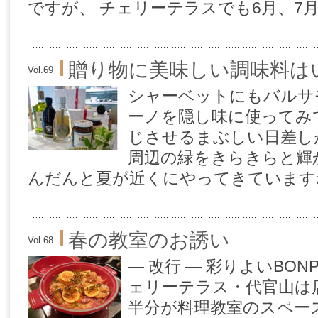
ですが、 チェリーテラスでも6月、7月のe
贈り物に美味しい調味料は
Vol.69
シャーベットにもバルサ
ーノを隠し味に使ってみ
じさせるまぶしい日差し
周辺の緑をきらきらと輝
んだんと夏が近くにやってきていますね。
春の教室のお誘い
Vol.68
— 改行 — 彩りよいBO
ェリーテラス・代官山は
半分が料理教室のスペー