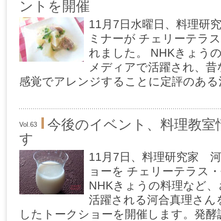
ントを開催
11月7日水曜日、料理研
ミナーが チェリーテラ
れました。 NHKきょう
メディアで活躍され、昔
感覚でアレンジすることに定評のある河合
今後のイベント、料理教室
Vol.63
す
11月7日、料理研究家 
ョーを チェリーテラス
NHKきょうの料理など
活躍される河合真理さん
したトークショーを開催します。発酵調理