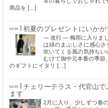
常の暮らしでおしゃれで
商品を […]
初夏のプレゼントにいかが
Vol.94
— 改行 — 梅雨に入り
は緑のまぶしさに感心さ
吹いてくる風の気持ちい
むけて御中元本番の季節
のギフトにイタリ […]
チェリーテラス・代官山でJ
Vol.93
ます
2月に入り、少しずつ春