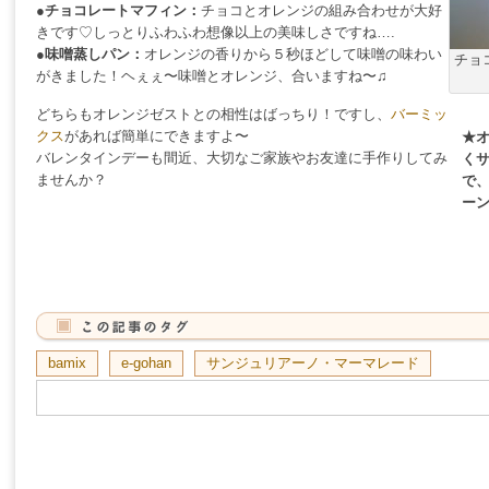
●チョコレートマフィン：
チョコとオレンジの組み合わせが大好
きです♡しっとりふわふわ想像以上の美味しさですね….
●味噌蒸しパン：
オレンジの香りから５秒ほどして味噌の味わい
チョ
がきました！ヘぇぇ〜味噌とオレンジ、合いますね〜♫
どちらもオレンジゼストとの相性はばっちり！ですし、
バーミッ
クス
があれば簡単にできますよ〜
★
バレンタインデーも間近、大切なご家族やお友達に手作りしてみ
く
ませんか？
で
ー
bamix
e-gohan
サンジュリアーノ・マーマレード