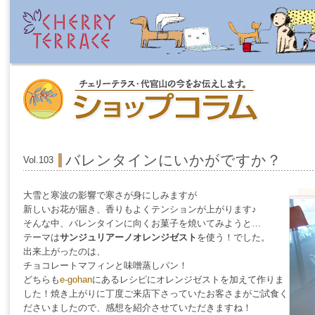
バレンタインにいかがですか？
Vol.103
大雪と寒波の影響で寒さが身にしみますが
新しいお花が届き、香りもよくテンションが上がります♪
そんな中、バレンタインに向くお菓子を焼いてみようと…
テーマは
サンジュリアーノオレンジゼスト
を使う！でした。
出来上がったのは、
チョコレートマフィンと味噌蒸しパン！
どちらも
e-gohan
にあるレシピにオレンジゼストを加えて作りま
した！焼き上がりに丁度ご来店下さっていたお客さまがご試食く
ださいましたので、感想を紹介させていただきますね！