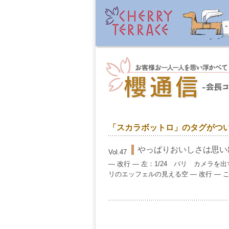
「スカラボットロ」のタグがつ
やっぱりおいしさは思い
Vol.47
— 改行 — 左：1/24 パリ カメラ
リのエッフェルの見える空 — 改行 — こ