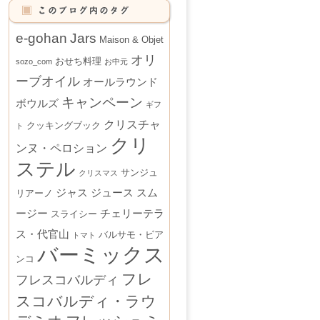
e-gohan
Jars
Maison & Objet
オリ
おせち料理
sozo_com
お中元
ーブオイル
オールラウンド
キャンペーン
ボウルズ
ギフ
クリスチャ
クッキングブック
ト
クリ
ンヌ・ペロション
ステル
サンジュ
クリスマス
ジャス
ジュース
スム
リアーノ
ージー
チェリーテラ
スライシー
ス・代官山
バルサモ・ビア
トマト
バーミックス
ンコ
フレ
フレスコバルディ
スコバルディ・ラウ