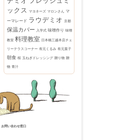
デミオ
フレッシュミ
ックス
マ
マヨネーズ
マロンさん
ラウデミオ
ーマレード
京都
保温カバー
味噌作り
入学式
味噌
料理教室
教室
日本橋三越本店チェ
リーテラスコーナー
有元くるみ
有元葉子
朝食
桜
玉ねぎドレッシング
贈り物
贈
物
青汁
・お問い合わせ窓口