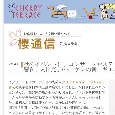
秋のイベントに、コンサートやステ
Vol.43
響き、内田光子/ハーゲンの音、ギエ
イタリア・トスカーナ在住の陶芸家
クリスチャンヌ・ペロション
さん
の展示会を日本橋三越本店で行いました。来日されたペロシ
ョンさんは、愛好家の層がしっかりおられ、イベントを掲載して
下さった記事から訪ねて下さる方がたくさんいらっしゃいまし
た。最初のお客様は盛岡から、なかには沖縄からも。
期間中2日間、今回のために特別に誂えた茶碗用の箱に、ペロシ
ョンさんに箱書き（サイン）をしていただき好評でした。遠来の