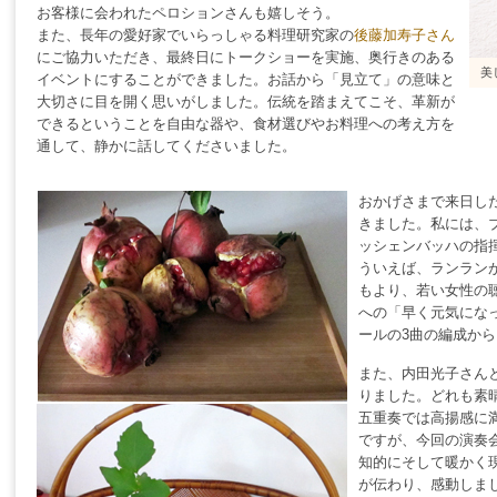
お客様に会われたペロションさんも嬉しそう。
また、長年の愛好家でいらっしゃる料理研究家の
後藤加寿子さん
にご協力いただき、最終日にトークショーを実施、奥行きのある
美
イベントにすることができました。お話から「見立て」の意味と
大切さに目を開く思いがしました。伝統を踏まえてこそ、革新が
できるということを自由な器や、食材選びやお料理への考え方を
通して、静かに話してくださいました。
おかげさまで来日し
きました。私には、
ッシェンバッハの指
ういえば、ランラン
もより、若い女性の
への「早く元気にな
ールの3曲の編成か
また、内田光子さん
りました。どれも素
五重奏では高揚感に
ですが、今回の演奏
知的にそして暖かく
が伝わり、感動しま