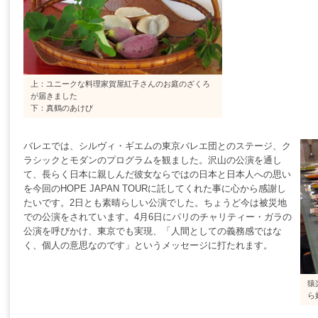
上：ユニークな料理家賀屋紅子さんのお庭のざくろ
が届きました
下：真鶴のあけび
バレエでは、シルヴィ・ギエムの東京バレエ団とのステージ、ク
ラシックとモダンのプログラムを観ました。沢山の公演を通し
て、長らく日本に親しんだ彼女ならではの日本と日本人への思い
を今回のHOPE JAPAN TOURに託してくれた事に心から感謝し
たいです。2日とも素晴らしい公演でした。ちょうど今は被災地
での公演をされています。4月6日にパリのチャリティー・ガラの
公演を呼びかけ、東京でも実現、「人間としての義務感ではな
く、個人の意思なのです」というメッセージに打たれます。
猿
ら