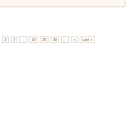
2
3
...
10
20
30
...
»
Last »