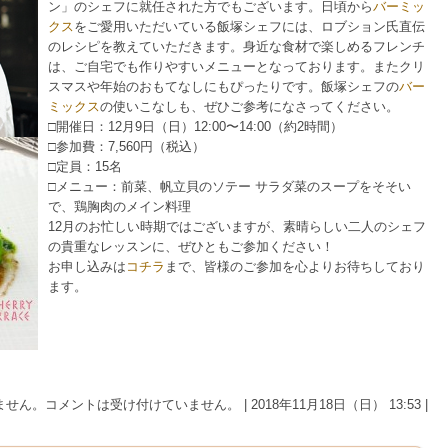
ン」のシェフに就任された方でもございます。日頃から
バーミッ
クス
をご愛用いただいている飯塚シェフには、ロブション氏直伝
のレシピを教えていただきます。身近な食材で楽しめるフレンチ
は、ご自宅でも作りやすいメニューとなっております。またクリ
スマスや年始のおもてなしにもぴったりです。飯塚シェフの
バー
ミックス
の使いこなしも、ぜひご参考になさってください。
□開催日：12月9日（日）12:00〜14:00（約2時間）
□参加費：7,560円（税込）
□定員：15名
□メニュー：前菜、帆立貝のソテー サラダ菜のスープをそそい
で、鶏胸肉のメイン料理
12月のお忙しい時期ではございますが、素晴らしい二人のシェフ
の貴重なレッスンに、ぜひともご参加ください！
お申し込みは
コチラ
まで、皆様のご参加を心よりお待ちしており
ます。
ません。
コメントは受け付けていません。
| 2018年11月18日（日） 13:53 |