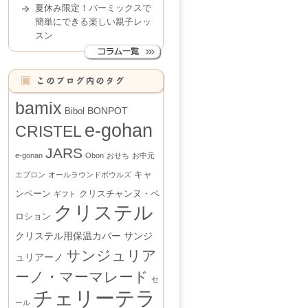
夏休み限定！バーミックスで
簡単にできる楽しい親子レッ
スン
bamix
BONPOT
Bibol
e-gohan
CRISTEL
JARS
e-gonan
Obon
おせち
お中元
キャ
エプロン
オールラウンドボウルズ
ンペーン
クリスチャンヌ・ペ
ギフト
クリステル
ロション
クリステル用保温カバー
サンジ
サンジュリア
ュリアーノ
ーノ・マーマレード
セ
チェリーテラ
ール