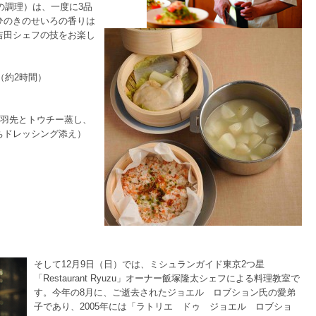
の調理）は、一度に3品
ひのきのせいろの香りは
吉田シェフの技をお楽し
0（約2時間）
手羽先とトウチー蒸し、
ちドレッシング添え）
そして12月9日（日）では、ミシュランガイド東京2つ星
「Restaurant Ryuzu」オーナー飯塚隆太シェフによる料理教室で
す。今年の8月に、ご逝去されたジョエル ロブション氏の愛弟
子であり、2005年には「ラトリエ ドゥ ジョエル ロブショ