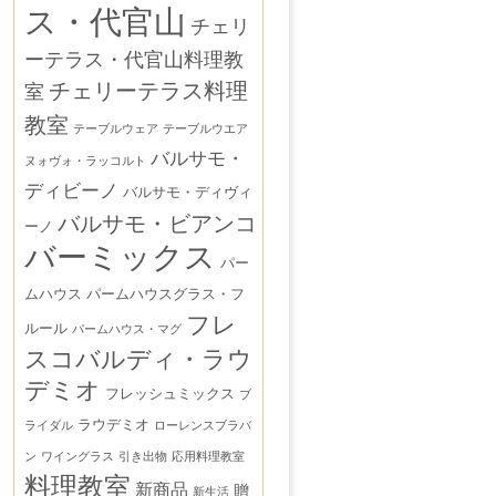
ス・代官山
チェリ
ーテラス・代官山料理教
チェリーテラス料理
室
教室
テーブルウェア
テーブルウエア
バルサモ・
ヌォヴォ・ラッコルト
ディビーノ
バルサモ・ディヴィ
バルサモ・ビアンコ
ーノ
バーミックス
パー
ムハウス
パームハウスグラス・フ
フレ
ルール
パームハウス・マグ
スコバルディ・ラウ
デミオ
フレッシュミックス
ブ
ラウデミオ
ライダル
ローレンスブラバ
ン
ワイングラス
引き出物
応用料理教室
料理教室
新商品
贈
新生活