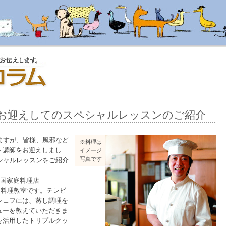
をお迎えしてのスペシャルレッスンのご紹介
ますが、皆様、風邪など
※料理は
ト講師をお迎えしまし
イメージ
写真です
シャルレッスンをご紹介
中国家庭料理店
よる料理教室です。テレビ
シェフには、蒸し調理を
ューを教えていただきま
を活用したトリプルクッ