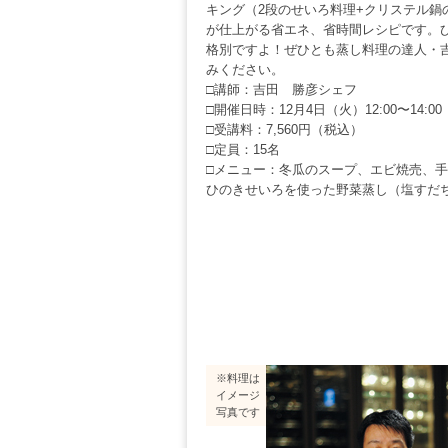
キング（2段のせいろ料理+クリステル鍋
が仕上がる省エネ、省時間レシピです。
格別ですよ！ぜひとも蒸し料理の達人・
みください。
□講師：吉田 勝彦シェフ
□開催日時：12月4日（火）12:00〜14:0
□受講料：7,560円（税込）
□定員：15名
□メニュー：冬瓜のスープ、エビ焼売、
ひのきせいろを使った野菜蒸し（塩すだ
※料理は
イメージ
写真です