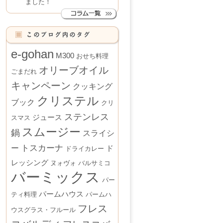
ました！
e-gohan
M300
おせち料理
オリーブオイル
ごまだれ
キャンペーン
クッキング
クリステル
ブック
クリ
ステンレス
ジュース
スマス
スムージー
鍋
スライシ
トスカーナ
ー
ド
ドライカレー
レッシング
ヌォヴォ
バルサミコ
バーミックス
パー
パームハウス
ティ料理
パームハ
フレス
ウスグラス・フルール