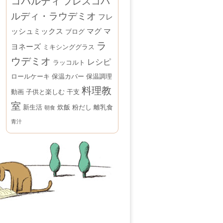
コバルディ
フレスコバ
ルディ・ラウデミオ
フレ
ッシュミックス
マグ
マ
ブログ
ラ
ヨネーズ
ミキシンググラス
ウデミオ
レシピ
ラッコルト
ロールケーキ
保温カバー
保温調理
料理教
動画
子供と楽しむ
干支
室
新生活
炊飯
粉だし
離乳食
朝食
青汁