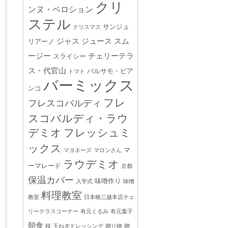
クリ
ンヌ・ペロション
ステル
サンジュ
クリスマス
ジャス
ジュース
スム
リアーノ
ージー
チェリーテラ
スライシー
ス・代官山
バルサモ・ビア
トマト
バーミックス
ンコ
フレ
フレスコバルディ
スコバルディ・ラウ
デミオ
フレッシュミ
ックス
マ
マヨネーズ
マロンさん
ラウデミオ
ーマレード
京都
保温カバー
味噌作り
入学式
味噌
料理教室
教室
日本橋三越本店チェ
リーテラスコーナー
有元くるみ
有元葉子
朝食
桜
玉ねぎドレッシング
贈り物
贈