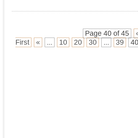
Page 40 of 45
First
«
...
10
20
30
...
39
4