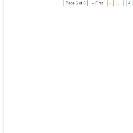
Page 6 of 6
« First
«
...
4