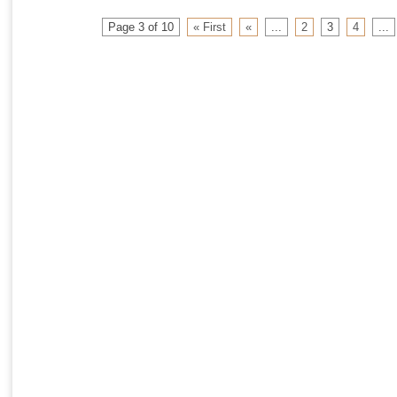
Page 3 of 10
« First
«
...
2
3
4
...