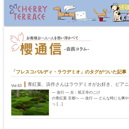
「フレスコバルディ・ラウデミオ」のタグがついた記事
青紅葉、浜作さんはラウデミオがお好き、ピアニ
Vol.63
— 改行 — 左：祇
の青紅葉 京都へ — 改行 — どんな時にも
っ […]