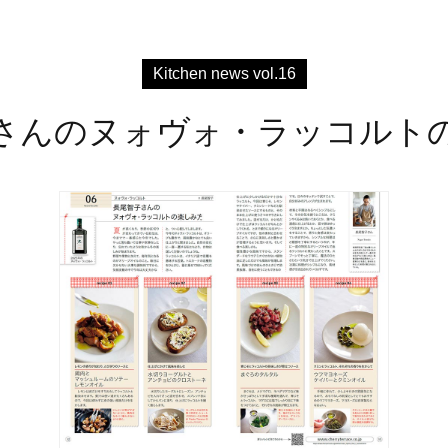
Kitchen news vol.16
さんのヌォヴォ・ラッコルト