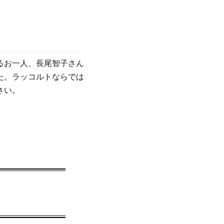
るお一人、長尾智子さん
た。ラッコルトならでは
さい。