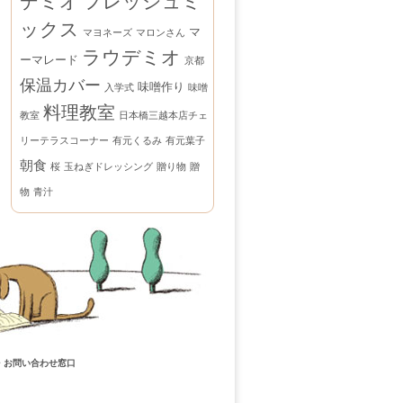
デミオ
フレッシュミ
ックス
マ
マヨネーズ
マロンさん
ラウデミオ
ーマレード
京都
保温カバー
味噌作り
入学式
味噌
料理教室
教室
日本橋三越本店チェ
リーテラスコーナー
有元くるみ
有元葉子
朝食
桜
玉ねぎドレッシング
贈り物
贈
物
青汁
・お問い合わせ窓口