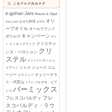
e-gohan
Jars
Maison & Objet
オリ
おせち料理
sozo_com
お中元
ーブオイル
オールラウンド
キャンペーン
ボウルズ
ギフ
クリスチャ
クッキングブック
ト
クリ
ンヌ・ペロション
ステル
サンジュ
クリスマス
ジャス
ジュース
スム
リアーノ
ージー
チェリーテラ
スライシー
ス・代官山
バルサモ・ビア
トマト
バーミックス
ンコ
フレ
フレスコバルディ
スコバルディ・ラウ